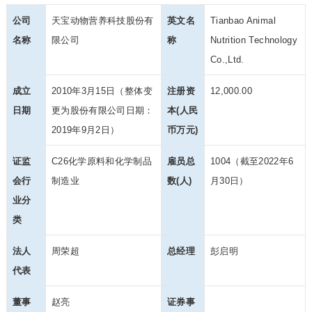
公司
天宝动物营养科技股份有
英文名
Tianbao Animal
名称
限公司
称
Nutrition Technology
Co.,Ltd.
成立
2010年3月15日（整体变
注册资
12,000.00
日期
更为股份有限公司日期：
本(人民
2019年9月2日）
币万元)
证监
C26化学原料和化学制
品
雇员总
1004（截至2022年6
会行
制造业
数(人)
月30日）
业分
类
法人
周荣超
总经理
彭启明
代表
董事
赵亮
证券事