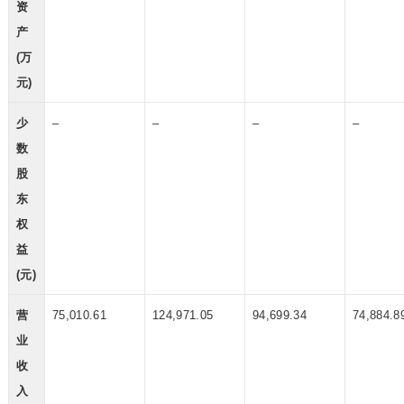
资
产
(万
元)
少
–
–
–
–
数
股
东
权
益
(元)
营
75,010.61
124,971.05
94,699.34
74,884.8
业
收
入