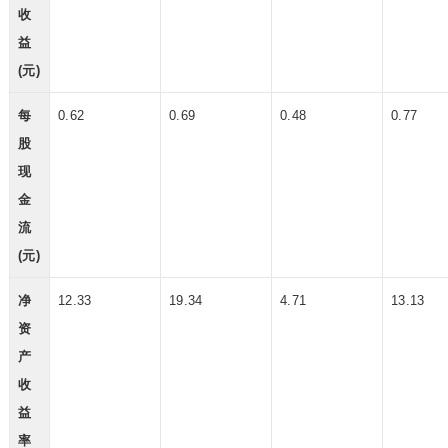
收
益
(元)
每
0.62
0.69
0.48
0.77
股
现
金
流
(元)
净
12.33
19.34
4.71
13.13
资
产
收
益
率