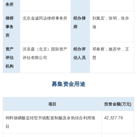
务所
律师
北京金诚同达律师事务
所
经办律
刘胤宏，张明，张亦
事务
师
迪
所
资产
沃克森（北京）国际资产
经办评
邓春辉，施苏华，王
评估
评估有限公司
估人员
慧
机构
募集资金用途
项目
投资金额(万元)
饲料级磷酸盐转型升级配套制酸
及余热综合利用项
42,327.79
目