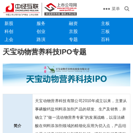
菜单
新股
服务
融资
主板
科创
创业
京股
三板
上会
路演
专题
百科
天宝动物营养科技IPO专题
天宝动物营养科技有限公司2010年成立以来，主要从
事磷酸钙盐饲料添加剂产品的研发、生产
及销售，并
确立了“做一流动物营养专家”的发展战略，以湿法磷
简介
酸在饲料添加剂
领域的精细化应用为切入点，产品结