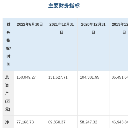
主要财务指标
财
2022年6月30日
2021年12月31
2020年12月31
2019年1
务
日
日
日
指
标/
时
间
总
150,049.27
131,627.71
104,381.95
86,451.6
资
产
(万
元)
净
77,168.73
69,850.37
58,247.32
46,943.8