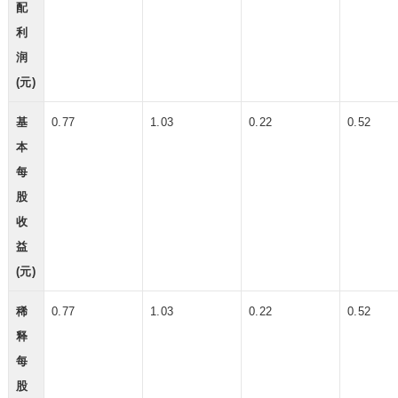
配
利
润
(元)
基
0.77
1.03
0.22
0.52
本
每
股
收
益
(元)
稀
0.77
1.03
0.22
0.52
释
每
股