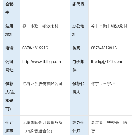
会秘
务代表
书
注册
禄丰市勤丰镇沙龙村
办公地
禄丰市勤丰镇沙龙村
地址
址
电话
0878-4819916
传真
0878-4819916
公司
http://www.tblhg.com
电子邮
lftblhg@126.com
网址
件
保荐
红塔证券股份有限公司
保荐代
何宁，王宇坤
人(主
表人
承销
商)
会计
天职国际会计师事务所
经办会
唐洪春，扶交亮，陈
师事
（特殊普通合伙）
计师
智