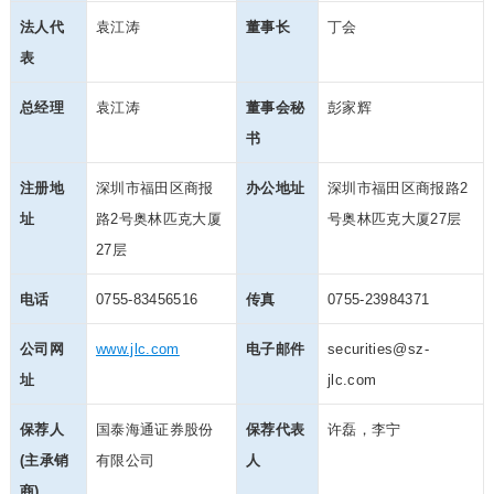
法人代
袁江涛
董事长
丁会
表
总经理
袁江涛
董事会秘
彭家辉
书
注册地
深圳市福田区商报
办公地址
深圳市福田区商报路2
址
路2号奥林匹克大厦
号奥林匹克大厦27层
27层
电话
0755-83456516
传真
0755-23984371
公司网
www.jlc.com
电子邮件
securities@sz-
址
jlc.com
保荐人
国泰海通证券股份
保荐代表
许磊，李宁
(主承销
有限公司
人
商)