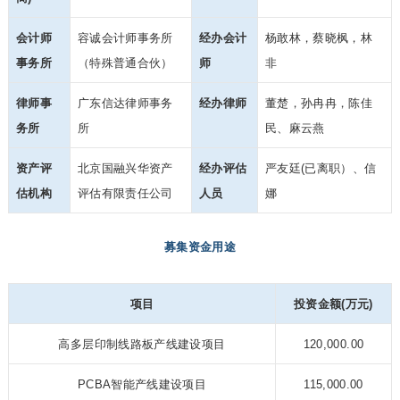
会计师
容诚会计师事务所
经办会计
杨敢林，蔡晓枫，林
事务所
（特殊普通合伙）
师
非
律师事
广东信达律师事务
经办律师
董楚，孙冉冉，陈佳
务所
所
民、麻云燕
资产评
北京国融兴华资产
经办评估
严友廷(已离职）、信
估机构
评估有限责任公司
人员
娜
募集资金用途
项目
投资金额(万元)
高多层印制线路板产线建设项目
120,000.00
PCBA智能产线建设项目
115,000.00