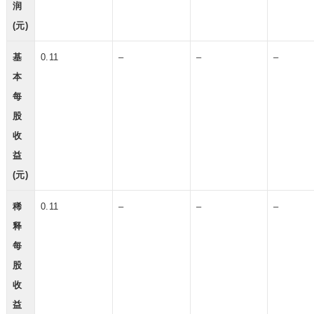
润
(元)
基
0.11
–
–
–
本
每
股
收
益
(元)
稀
0.11
–
–
–
释
每
股
收
益