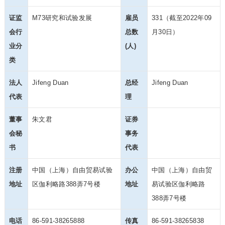
证监
M73研究和试验发展
雇员
331（截至2022年09
会行
总数
月30日）
业分
(人)
类
法人
Jifeng Duan
总经
Jifeng Duan
代表
理
董事
朱文君
证券
会秘
事务
书
代表
注册
中国（上海）自由贸易试验
办公
中国（上海）自由贸
地址
区伽利略路388弄7号楼
地址
易试验区伽利略路
388弄7号楼
电话
86-591-38265888
传真
86-591-38265838