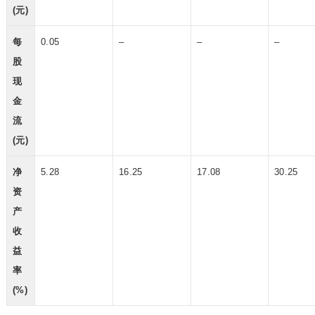
(元)
每
0.05
–
–
–
股
现
金
流
(元)
净
5.28
16.25
17.08
30.25
资
产
收
益
率
(%)