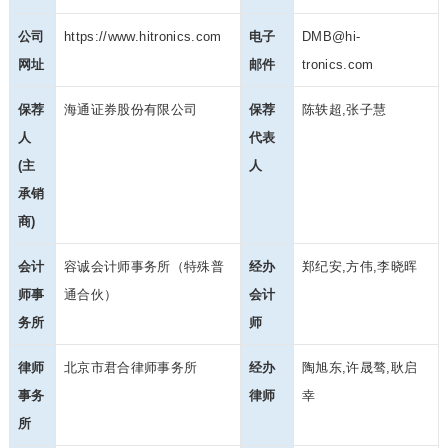
公司
https://www.hitronics.com
电子
DMB@hi-
网址
邮件
tronics.com
保荐
海通证券股份有限公司
保荐
陈轶超,张子慧
人
代表
(主
人
承销
商)
会计
容诚会计师事务所（特殊普
经办
郑纪安,方伟,李晓晖
师事
通合伙）
会计
务所
师
律师
北京市君合律师事务所
经办
陶旭东,许晟骜,耿启
事务
律师
幸
所