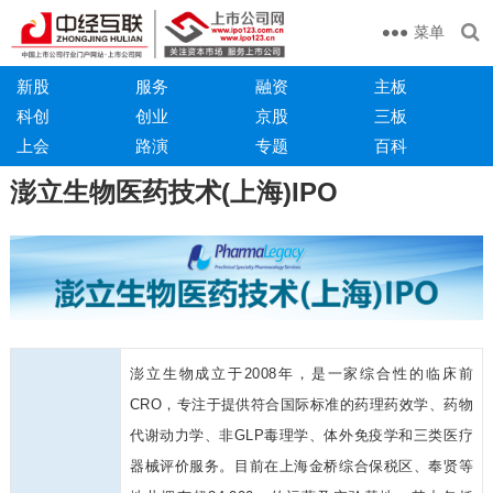
菜单
新股
服务
融资
主板
科创
创业
京股
三板
上会
路演
专题
百科
澎立生物医药技术(上海)IPO
澎立生物成立于2008年，是一家综合性的临床前
CRO，专注于提供符合国际标准的药理药效学、药物
代谢动力学、非GLP毒理学、体外免疫学和三类医疗
器械评价服务。目前在上海金桥综合保税区、奉贤等