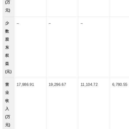
(万
元)
少
–
–
–
数
股
东
权
益
(元)
营
17,986.91
19,296.67
11,104.72
6,780.55
业
收
入
(万
元)