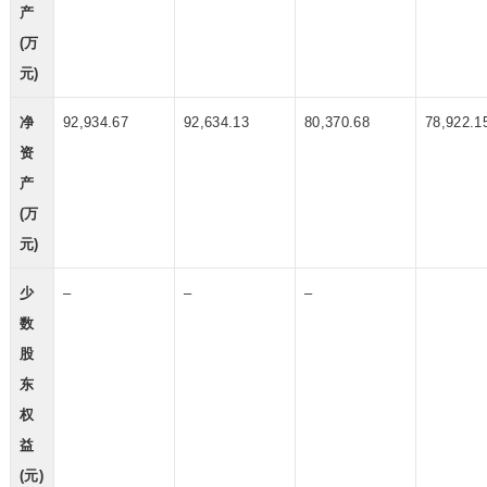
产
(万
元)
净
92,934.67
92,634.13
80,370.68
78,922.1
资
产
(万
元)
少
–
–
–
数
股
东
权
益
(元)