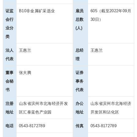
证监
B10非金属矿采选业
雇员
605（截至2022年09月
会行
总数
30日）
业分
(人)
类
法人
王惠兰
总经
王惠兰
代表
理
董事
张大腾
证券
会秘
事务
书
代表
注册
山东省滨州市北海经济开发
办公
山东省滨州市北海经济
地址
区汇泰蓝色产业园
地址
开
发区和沾化区
电话
0543-8172789
传真
0543-8172789