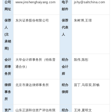
公司
www.jinshenghaiyang.com
电子
jshy@saltchina.com
网址
邮件
保荐
东兴证券股份有限公司
保荐
朱树博,王璟
人
代表
(主
人
承销
商)
会计
大华会计师事务所（特殊普
经办
陈伟,陈彤
师事
通合伙）
会计
务所
师
律师
北京市康达律师事务所
经办
苗丁,马双双,郭畅
事务
律师
所
资产
山东正源和信资产评估有限
经办
王涛,夏明文