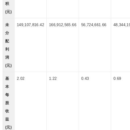
积
(元)
未
149,107,816.42
166,912,565.66
56,724,661.66
48,344,1
分
配
利
润
(元)
基
2.02
1.22
0.43
0.69
本
每
股
收
益
(元)