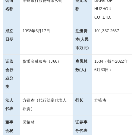
公司
湖州银行股份有限公司
英文名
BANK OF
名称
称
HUZHOU
CO.,LTD.
成立
1998年6月17日
注册资
101,337.2667
日期
本(人民
币万元)
证监
货币金融服务（J66）
雇员总
1534（截至2022年
会行
数(人)
6月30日）
业分
类
法人
方锋杰（代行法定代表人
行长
方锋杰
代表
职责）
董事
吴荣林
证券事
会秘
务代表