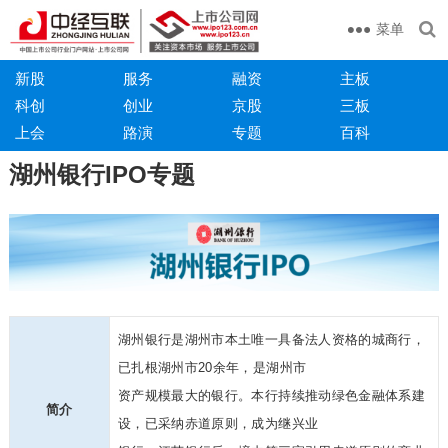
菜单
新股
服务
融资
主板
科创
创业
京股
三板
上会
路演
专题
百科
湖州银行IPO专题
湖州银行是湖州市本土唯一具备法人资格的城商行，
已扎根湖州市20余年，是湖州市
资产规模最大的银行。本行持续推动绿色金融体系建
简介
设，已采纳赤道原则，成为继兴业