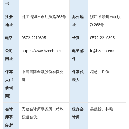
书
注册
浙江省湖州市红旗路268号
办公地
浙江省湖州市红旗
地址
址
路268号
电话
0572-2210895
传真
0572-2210895
公司
http：//www.hzccb.net
电子邮
ir@hzccb.com
网址
件
保荐
中国国际金融股份有限公
保荐代
程超、许佳
人(主
司
表人
承销
商)
会计
天健会计师事务所（特殊
经办会
吴懿忻、林晗
师事
普
通合伙）
计师
务所