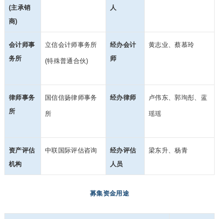
(主承销
人
商)
会计师事
立信会计师事务所
经办会计
黄志业、蔡慕玲
务所
师
(特殊普通合伙)
律师事务
国信信扬律师事务
经办律师
卢伟东、郭珣彤、蓝
所
所
瑶瑶
资产评估
中联国际评估咨询
经办评估
梁东升、杨青
机构
人员
募集资金用途