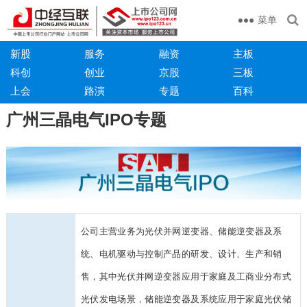
菜单
新股
服务
融资
主板
科创
创业
京股
三板
上会
路演
专题
百科
广州三晶电气IPO专题
公司主营业务为光伏并网逆变器、储能逆变器及系
统、电机驱动与控制产品的研发、设计、生产和销
售，其中光伏并网逆变器应用于家庭及工商业分布式
光伏发电场景，储能逆变器及系统应用于家庭光伏储