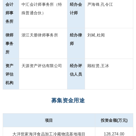
会计
中汇会计师事务所（特
经办会
严海锋,孔令江
师事
殊普通合伙）
计师
务所
律师
浙江天册律师事务所
经办律
刘斌,杜闻
事务
师
所
资产
天源资产评估有限公司
经办评
顾桂贤,王冰
评估
估人员
机构
募集资金用途
项目
投资金额(万元)
大洋世家海洋食品加工冷藏物流基地项目
128,274.00