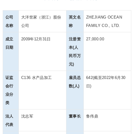
公司
大洋世家（浙江）股份
英文名
ZHEJIANG OCEAN
名称
公司
称
FAMILY CO., LTD.
成立
2009年12月31日
注册资
27,000.00
日期
本(人
民币万
元)
证监
C136 水产品加工
雇员总
642(截至2022年6月30
会行
数(人)
日)
业分
类
法人
沈志军
董事长
鲁伟鼎
代表