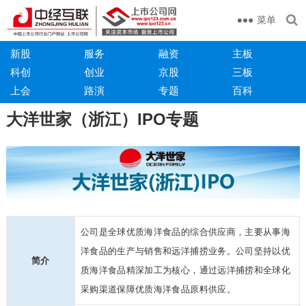
菜单
新股
服务
融资
主板
科创
创业
京股
三板
上会
路演
专题
百科
大洋世家（浙江）IPO专题
公司是全球优质海洋食品的综合供应商，主要从事海
洋食品的生产与销售和
远洋捕捞业务。公司坚持以优
简介
质海洋食品精深加工为核心，通过远洋捕捞和全球
化
采购渠道保障优质海洋食品原料供应。