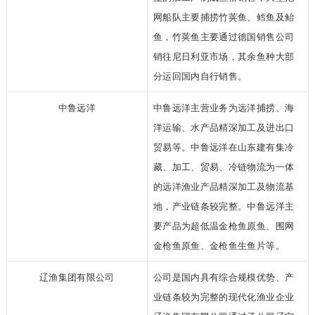
网船队主要捕捞竹荚鱼、鳕鱼及鲐
鱼，竹荚鱼主要通过德国销售公司
销往尼日利亚市场，其余鱼种大部
分运
回国内自行销售。
中鲁远洋
中鲁远洋主营业务为远洋捕
捞、海
洋运输、水产品精深加工及进出口
贸易等。中鲁远洋在山东建有集冷
藏、
加工、贸易、冷链物流为一体
的远洋渔业产品精深加工及物流基
地，产业链条较
完整。中鲁远洋主
要产品为超低温金枪鱼原鱼、围网
金枪鱼原鱼、金枪鱼生鱼片
等。
辽渔集团有限公司
公司是国内具有综合规模优势、产
业
链条较为完整的现代化渔业企业