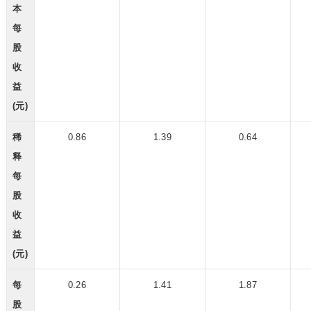
本
每
股
收
益
(元)
稀
0.86
1.39
0.64
释
每
股
收
益
(元)
每
0.26
1.41
1.87
股