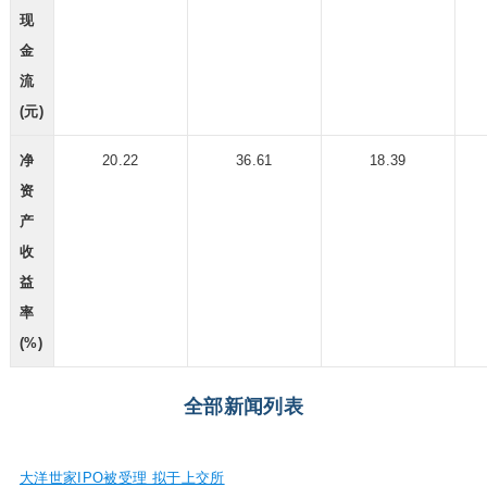
现
金
流
(元)
净
20.22
36.61
18.39
资
产
收
益
率
(%)
全部新闻列表
大洋世家IPO被受理 拟于上交所