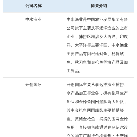
公司名称
简要介绍
中水渔业
中水渔业是中国农业发展集团
有限
公司旗下主要从事远洋渔业的上市
企业，捕捞区域涉及大西洋、印度
洋、太
平洋等主要洋区。中水渔业
主要产品有阿根廷鱿鱼、秘鲁鱿
鱼、秋刀鱼和金枪鱼
等海产品及加
工制品。
开创国际
开创国际主要从事远洋渔
业捕捞、
水产品加工等业务，拥有拖网生产
船队和金枪鱼围网船队两大船队，
其
中金枪鱼网围船队主要捕捞鲣
鱼、黄鳍金枪鱼，捕捞的围网金枪
鱼用于直接销售
或通过在马绍尔设
立的加工厂制成鱼柳销售；大型拖