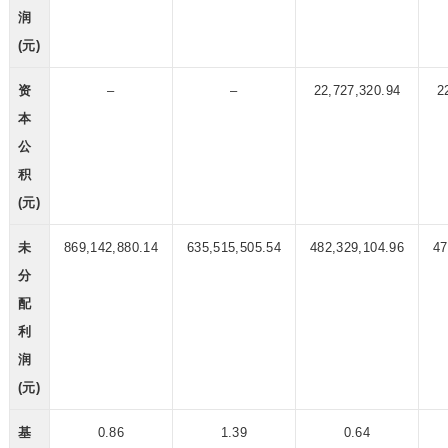
润
(元)
资
–
–
22,727,320.94
2
本
公
积
(元)
未
869,142,880.14
635,515,505.54
482,329,104.96
47
分
配
利
润
(元)
基
0.86
1.39
0.64