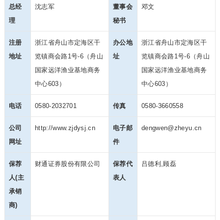
总经
沈志军
董事会
邓文
理
秘书
注册
浙江省舟山市定海区干
办公地
浙江省舟山市定海区干
地址
览镇商会路1号-6（舟山
址
览镇商会路1号-6（舟山
国家远洋渔业
基地商务
国家远洋渔业
基地商务
中心603）
中心603）
电话
0580-2032701
传真
0580-3660558
公司
http://www.zjdysj.cn
电子邮
dengwen@zheyu.cn
网址
件
保荐
财通证券股份有限公司
保荐代
吕德利,顾磊
人(主
表人
承销
商)