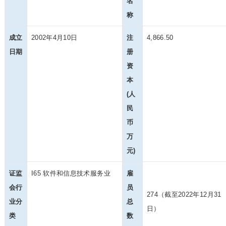
名
称
成立
2002年4月10日
注
4,866.50
日期
册
资
本
(人
民
币
万
元)
证监
I65 软件和信息技术服务业
雇
会行
员
274（截至2022年12月31
业分
总
日）
类
数