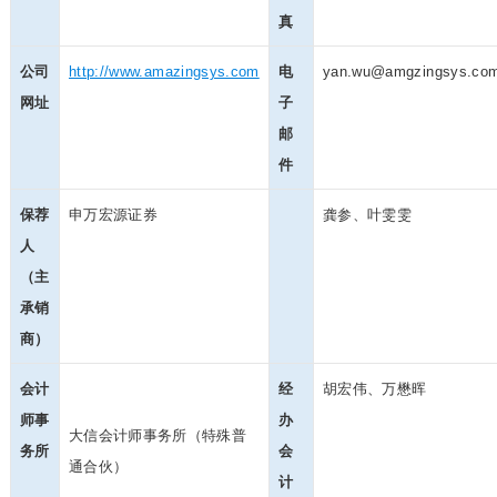
真
公司
http://www.amazingsys.com
电
yan.wu@amgzingsys.co
网址
子
邮
件
保荐
申万宏源证券
龚参、叶雯雯
人
（主
承销
商）
会计
经
胡宏伟、万懋晖
师事
办
大信会计师事务所（特殊普
务所
会
通合伙）
计