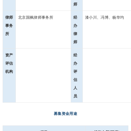
师
律师
北京国枫律师事务所
经
漆小川、冯博、杨华均
事务
办
所
律
师
资产
经
评估
办
机构
评
估
人
员
募集资金用途