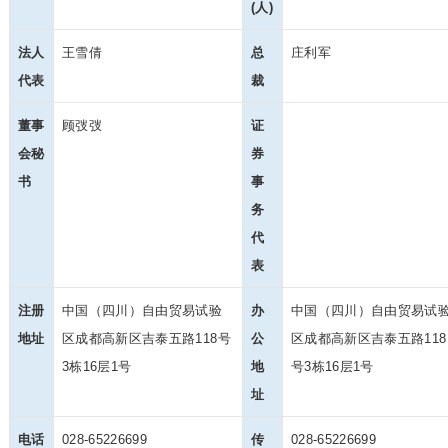
(人)
法人
王雪倩
总
庄利军
代表
裁
董事
顾弢弢
证
会秘
券
书
事
务
代
表
注册
中国（四川）自由贸易试验
办
中国（四川）自由贸易试
地址
区成都高新区吉泰五路118号
公
区成都高新区吉泰五路118
3栋16层1号
地
号3栋16层1号
址
电话
028-65226699
传
028-65226699